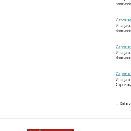
блокиров
Строите
Инициат
блокиров
Строите
Инициат
блокиров
Строите
Инициат
Строител
пр
← Ctrl