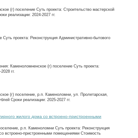
кое (г) поселение Суть проекта: Строительство мастерской
ки реализации: 2024-2027 гг.
 Суть проекта: Реконструкция Административно-бытового
ия: Каменоломненское (г) поселение Суть проекта:
2028 гг.
ое (г) поселение, р.п. Каменоломни, ул. Пролетарская,
блей Сроки реализации: 2025-2027 гг.
ртирного жилого дома со встроено-пристроенными
оселение, р.п. Каменоломни Суть проекта: Реконструкция
а со встроено-пристроенными помещениями Стоимость