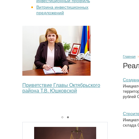
инвестиционный профиль
Витрина инвестиционных
предложений
Главная
Реал
Создани
Обращение Председателя
Приветствие Главы Октябрьского
Инициат
Собрания депутатов Октябрьского
района Т.В. Юшковской
террито
района Е.П. Луганцева
рублей С
Строите
Инициат
склада С