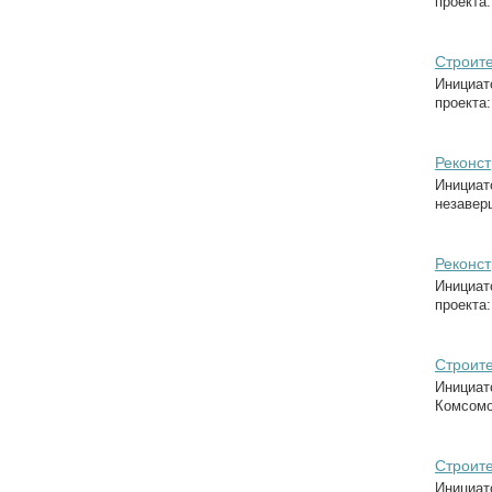
проекта:
Строите
Инициат
проекта:
Реконст
Инициат
незаверш
Реконст
Инициат
проекта:
Строите
Инициат
Комсомол
Строите
Инициат