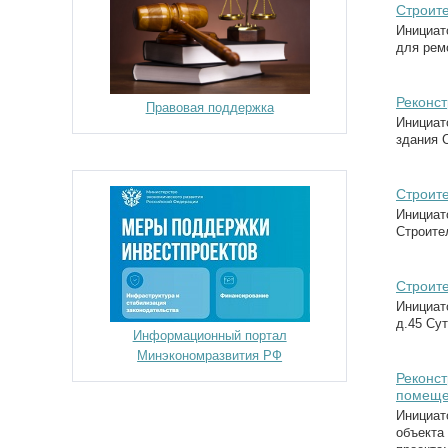
Строите
Инициат
для рем
Реконст
Правовая поддержка
Инициат
здания С
Строит
Инициат
Строите
Строите
Инициат
д.45 Сут
Информационный портал
Минэкономразвития РФ
Реконст
помещ
Инициат
объекта