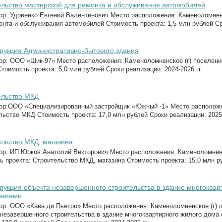
льство мастерской для ремонта и обслуживания автомобилей
ор: Удовенко Евгений Валентинович Место расположения: Каменоломненс
онта и обслуживания автомобилей Стоимость проекта: 1,5 млн рублей Сро
рукция Административно-бытового здания
ор: ООО «Шик-97» Место расположения: Каменоломненское (г) поселение
тоимость проекта: 5,0 млн рублей Сроки реализации: 2024-2026 гг.
ельство МКД
ор:ООО «Специализированный застройщик «Южный -1» Место расположен
льство МКД Стоимость проекта: 17,0 млн рублей Сроки реализации: 2025-
льство МКД, магазина
ор: ИП Юрков Анатолий Викторович Место расположения: Каменоломненск
ь проекта: Строительство МКД, магазина Стоимость проекта: 15,0 млн ру
рукция объекта незавершенного строительства в здание многоква
ениями
ор: ООО «Кава ди Пьетро» Место расположения: Каменоломненское (г) п
 незавершенного строительства в здание многоквартирного жилого дом