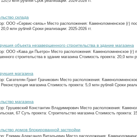
 120,0 млн рублей Срок реализации: 2024-2026 гг.
льство склада
ор: ООО «Сервис-связь» Место расположения: Каменоломненское (г) пос
 20,0 млн рублей Сроки реализации: 2025-2026 гг.
рукция объекта незавершенного строительства в здание магазина
ор: ООО «Кава ди Пьетро» Место расположения: Каменоломненское (г) п
енного строительства в здание магазина Стоимость проекта: 20,0 млн ру
рукция магазина
ор: Сагателян Грант Грачикович Место расположения: Каменоломненское 
 Реконструкция магазина Стоимость проекта: 5,0 млн рублей Сроки реализ
льство магазина
ор: Грушевский Константин Владимирович Место расположения: Каменоло
ьская, 67 Суть проекта: Строительство магазина Стоимость проекта: 15,
льство домов блокированной застройки
ор: Еремин Александр Витальевич Место расположения: Каменоломненск