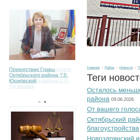
Главная
Район
Новости
Т
Обращение Председателя
Приветствие Главы
Теги новос
Собрания депутатов
Октябрьского района Т.В.
Октябрьского района Е.П.
Юшковской
Луганцева
Осталось меньше
района
09.06.2026
От вашего голос
Октябрьский рай
благоустройства
Новозарянский и