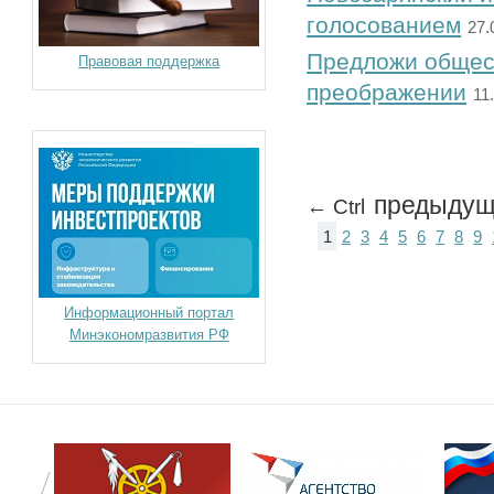
голосованием
27.
Предложи общест
Правовая поддержка
преображении
11
предыдущ
← Ctrl
1
2
3
4
5
6
7
8
9
Информационный портал
Минэкономразвития РФ